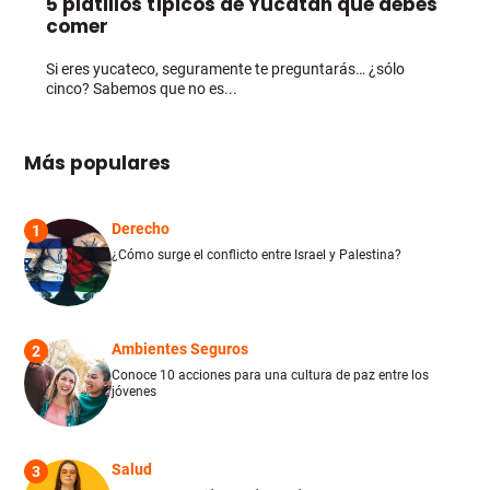
5 platillos típicos de Yucatán que debes
comer
Si eres yucateco, seguramente te preguntarás… ¿sólo
cinco? Sabemos que no es...
Más populares
Derecho
1
¿Cómo surge el conflicto entre Israel y Palestina?
Ambientes Seguros
2
Conoce 10 acciones para una cultura de paz entre los
jóvenes
Salud
3