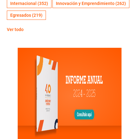
Internacional
(352)
Innovación y Emprendimiento
(262)
Egresados
(219)
Ver todo