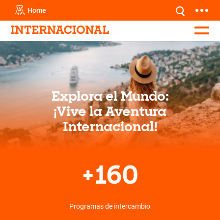
Home
Explora el Mundo:
¡Vive la Aventura
Internacional!
+
160
Programas de intercambio