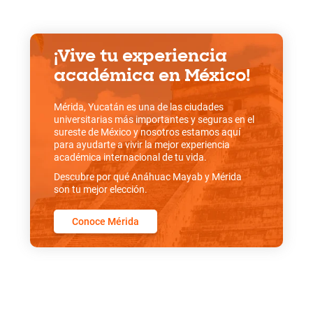
¡Vive tu experiencia
académica en México!
Mérida, Yucatán es una de las ciudades
universitarias más importantes y seguras en el
sureste de México y nosotros estamos aquí
para ayudarte a vivir la mejor experiencia
académica internacional de tu vida.
Descubre por qué Anáhuac Mayab y Mérida
son tu mejor elección.
Conoce Mérida