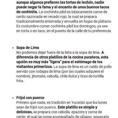
aunque algunos prefieren las tortas de lechón, nadie
puede negar la fama y el encanto de unos buenos tacos
de cochinita.
La cochinita pibil es básicamente carne de
cerdo sazonada en recado rojo, la cual se prepara
tradicionalmente enterrada y envuelta en hojas de plátano.
Es costumbre comer cochinita pibil los domingos, ya sea
en torta o en taco, en el puesto de la calle de tu preferencia.
Sopa de Lima
No podemos dejar fuera de la lista a la sopa de lima.
A
diferencia de otros platillos de la cocina yucateca, esta
opción es muy más “ligera” para el estómago de los
visitantes primerizos.
La sopa de lima es un caldo de pollo
servido con rodajas de lima (por las cuales adquiere el
nombre), jitomate, cebolla, chile dulce y tiras de tortilla
frita.
Frijol con puerco
Primero que nada, es tradición en Yucatán que los lunes
sean de frijol con puerco.
Este platillo es simple y
delicioso,
se prepara con cebolla, epazote y carne de
cerdo; el cual se come acompañado de rábano, aguacate,