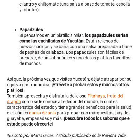
cilantro y chiltomate (una salsa a base de tomate, cebolla
y cilantro).
Papadzules
Si pensamos en un platillo similar,
los papadzules serían
como las enchiladas de Yucatán.
Están rellenos de
huevos cocidos y se baña con una salsa preparada a base
de pepitas de calabaza. Los papadzules son fáciles de
preparar, de un sabor único y uno de los platillos favoritos
de muchos.
Así que, la próxima vez que visites Yucatán, déjate atrapar por su
riqueza gastronómica.
¡Atrévete a probar estos y muchos otros
platillos!
También aprovecha y disfruta la deliciosa
Pitahaya, fruta del
dragón
como se le conoce alrededor del mundo, la cual es
característica del estado y tiene grandes beneficios para la salud
o el icónico
queso de bola
para probar con marquesitas, pay de
guayaba, empanadas y más.
¡Descubre todos los sabores que el
estado puede ofrecerte!
*Escrito por Mario Ovies. Artículo publicado en la Revista Vida