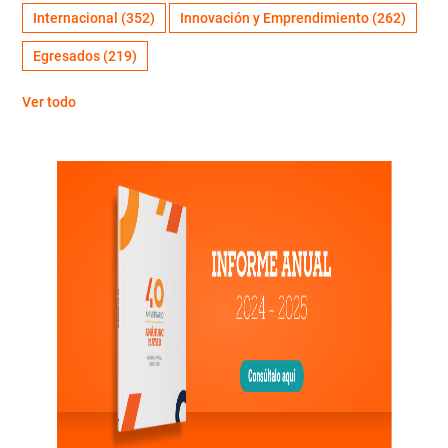
Internacional
(352)
Innovación y Emprendimiento
(262)
Egresados
(219)
Ver todo