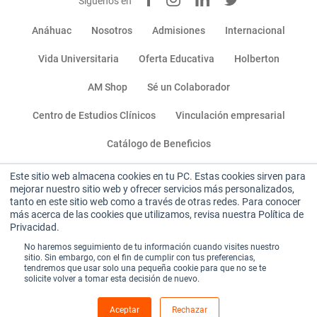
Síguenos en
Anáhuac
Nosotros
Admisiones
Internacional
Vida Universitaria
Oferta Educativa
Holberton
AM Shop
Sé un Colaborador
Centro de Estudios Clínicos
Vinculación empresarial
Catálogo de Beneficios
Este sitio web almacena cookies en tu PC. Estas cookies sirven para
Miembro de:
mejorar nuestro sitio web y ofrecer servicios más personalizados,
tanto en este sitio web como a través de otras redes. Para conocer
más acerca de las cookies que utilizamos, revisa nuestra Política de
Privacidad.
No haremos seguimiento de tu información cuando visites nuestro
sitio. Sin embargo, con el fin de cumplir con tus preferencias,
tendremos que usar solo una pequeña cookie para que no se te
Sitio institucional
|
Aviso de privacidad
|
solicite volver a tomar esta decisión de nuevo.
Términos y condiciones de uso
Aceptar
Rechazar