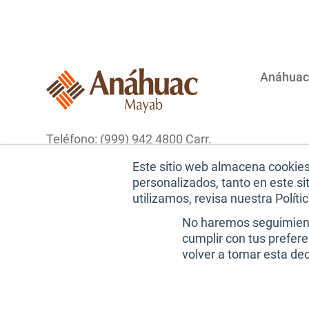
Anáhuac
Teléfono: (999) 942 4800 Carr.
Mérida Progreso Km. 15.5 AP.
Este sitio web almacena cookies 
96 Cordemex, CP. 97308,
Miembro
personalizados, tanto en este s
Mérida, Yucatán, México.
utilizamos, revisa nuestra Políti
No haremos seguimiento
cumplir con tus prefer
volver a tomar esta de