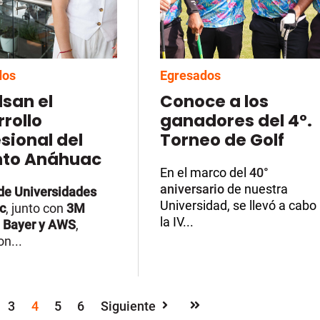
dos
Egresados
san el
Conoce a los
rollo
ganadores del 4°.
sional del
Torneo de Golf
nto Anáhuac
En el marco del
40°
aniversario
de nuestra
de Universidades
Universidad
, se llevó a cabo
c
, junto con
3M
la IV...
 Bayer y AWS
,
on...
3
4
5
6
Siguiente