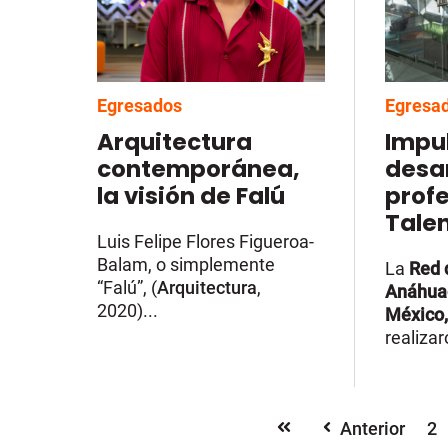
Egresados
Egresa
Arquitectura
Impul
contemporánea,
desar
la visión de Falú
profe
Tale
Luis Felipe Flores Figueroa-
Balam, o simplemente
La
Red 
“Falú”, (
Arquitectura
,
Anáhua
2020)...
México,
realizar
Anterior
2