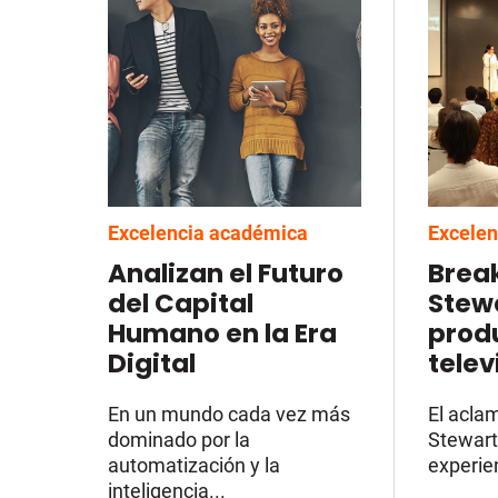
Excelencia académica
Excelen
Analizan el Futuro
Brea
del Capital
Stewa
Humano en la Era
prod
Digital
telev
En un mundo cada vez más
El acla
dominado por la
Stewart
automatización y la
experien
inteligencia...