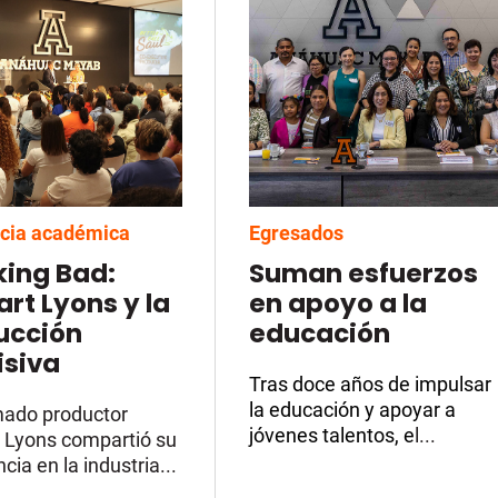
cia académica
Egresados
king Bad:
Suman esfuerzos
rt Lyons y la
en apoyo a la
ucción
educación
isiva
Tras doce años de impulsar
la educación y apoyar a
mado productor
jóvenes talentos, e
l...
 Lyons compartió su
cia en la industria...