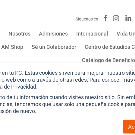
Síguenos en
Nosotros
Admisiones
Internacional
Vida Un
AM Shop
Sé un Colaborador
Centro de Estudios C
Catálogo de Benefici
en tu PC. Estas cookies sirven para mejorar nuestro siti
 de:
itio web como a través de otras redes. Para conocer más 
ca de Privacidad.
Sitio institucional
|
Aviso de privacidad
|
Térmi
 de tu información cuando visites nuestro sitio. Sin emb
encias, tendremos que usar solo una pequeña cookie para 
cisión de nuevo.
Ac