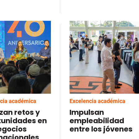
cia académica
Excelencia académica
zan retos y
Impulsan
tunidades en
empleabilidad
egocios
entre los jóvenes
nacionales