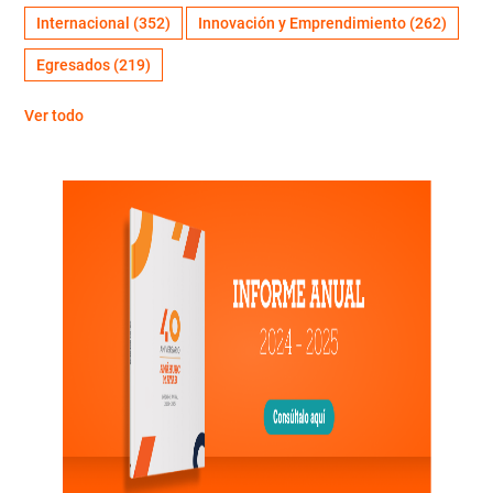
Internacional
(352)
Innovación y Emprendimiento
(262)
Egresados
(219)
Ver todo