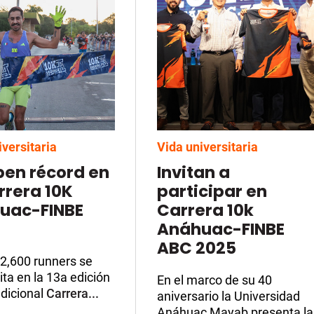
iversitaria
Vida universitaria
en récord en
Invitan a
rrera 10K
participar en
uac-FINBE
Carrera 10k
Anáhuac-FINBE
ABC 2025
2,600 runners se
ita en la 13a edición
En el marco de su 40
adicional
Carrera...
aniversario la Universidad
Anáhuac Mayab presenta la