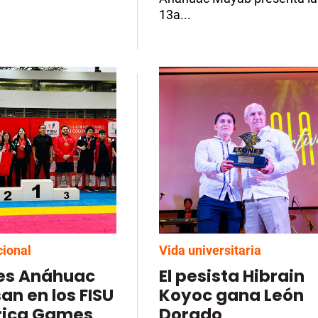
13a...
cional
Vida universitaria
es Anáhuac
El pesista Hibrain
an en los FISU
Koyoc gana León
ica Games
Dorado