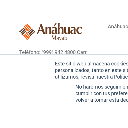
Anáhuac
Teléfono: (999) 942 4800 Carr.
Mérida Progreso Km. 15.5 AP.
Este sitio web almacena cookies 
96 Cordemex, CP. 97308,
Miembro
personalizados, tanto en este s
Mérida, Yucatán, México.
utilizamos, revisa nuestra Políti
No haremos seguimiento
cumplir con tus prefer
volver a tomar esta de