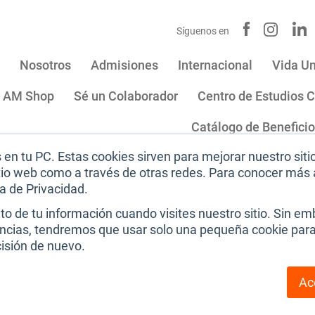
Síguenos en
Nosotros
Admisiones
Internacional
Vida Un
AM Shop
Sé un Colaborador
Centro de Estudios C
Catálogo de Benefici
en tu PC. Estas cookies sirven para mejorar nuestro siti
 de:
itio web como a través de otras redes. Para conocer más 
ca de Privacidad.
Sitio institucional
|
Aviso de privacidad
|
Térmi
 de tu información cuando visites nuestro sitio. Sin emb
encias, tendremos que usar solo una pequeña cookie para 
cisión de nuevo.
Ac