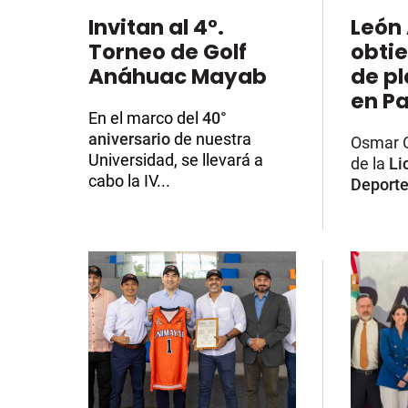
Invitan al 4°.
León
Torneo de Golf
obti
Anáhuac Mayab
de pl
en Pa
En el marco del
40°
aniversario
de nuestra
Osmar O
Universidad
, se llevará a
de la
Li
cabo la IV...
Deporte