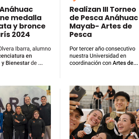
 Anáhuac
Realizan III Torneo
ene medalla
de Pesca Anáhuac
ata y bronce
Mayab- Artes de
rís 2024
Pesca
lvera Ibarra, alumno
Por tercer año consecutivo
cenciatura en
nuestra Universidad
en
 y Bienestar
de
...
coordinación con
Artes de...