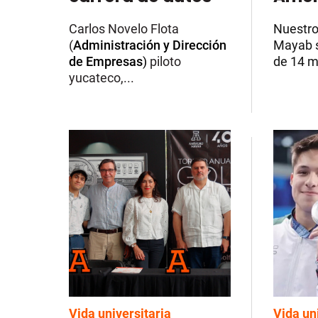
Carlos Novelo Flota
Nuestr
(
Administración y Dirección
Mayab s
de Empresas
)
piloto
de 14 me
yucateco,...
Vida universitaria
Vida un