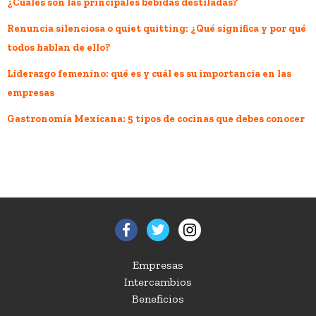
¿Cuáles son las principales bebidas destiladas?
Renuncia silenciosa o quiet quitting: ¿Qué significa y por qué
todos hablan de ello?
Liderazgo femenino: qué es y cuál es su importancia en las
empresas
Gastronomía Mexicana: 5 tipos de cocinas que debes conocer
Empresas
Intercambios
Beneficios