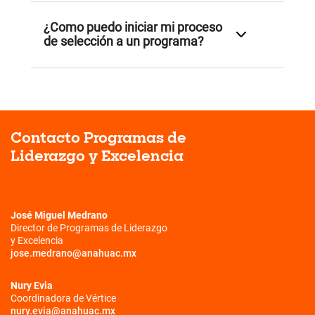
¿Como puedo iniciar mi proceso
de selección a un programa?
Únicamente puedes iniciar tu proceso en 1.º o 2.º
semestre.
Ingresa a este grupo para conocer los
detalles.
Contacto Programas
de
Liderazgo y Excelencia
José Miguel Medrano
Director de Programas de Liderazgo
y Excelencia
jose.medrano@anahuac.mx
Nury Evia
Coordinadora de Vértice
nury.evia@anahuac.mx