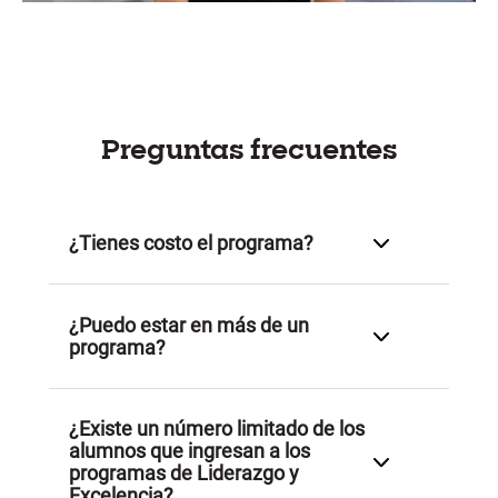
Preguntas frecuentes
¿Tienes costo el programa?
¿Puedo estar en más de un
Sí, la inversión del programa consta de:
programa?
Cuota de inscripción única:
$1,500 MXN
Cuota semestral:
$2,885 MXN
¿Existe un número limitado de los
El pago de la cuota semestral se realiza junto con la
alumnos que ingresan a los
tercera colegiatura
.
programas de Liderazgo y
*Los montos están sujetos a posibles ajustes
Excelencia?