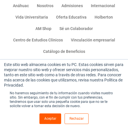
Anáhuac
Nosotros
Admisiones
Internacional
Vida Universitaria
Oferta Educativa
Holberton
AM Shop
Sé un Colaborador
Centro de Estudios Clínicos
Vinculación empresarial
Catálogo de Beneficios
Este sitio web almacena cookies en tu PC. Estas cookies sirven para
Miembro de:
mejorar nuestro sitio web y ofrecer servicios más personalizados,
tanto en este sitio web como a través de otras redes. Para conocer
más acerca de las cookies que utilizamos, revisa nuestra Política de
Privacidad.
No haremos seguimiento de tu información cuando visites nuestro
sitio. Sin embargo, con el fin de cumplir con tus preferencias,
tendremos que usar solo una pequeña cookie para que no se te
solicite volver a tomar esta decisión de nuevo.
Sitio institucional
|
Aviso de privacidad
|
Términos y condiciones de uso
Aceptar
Rechazar