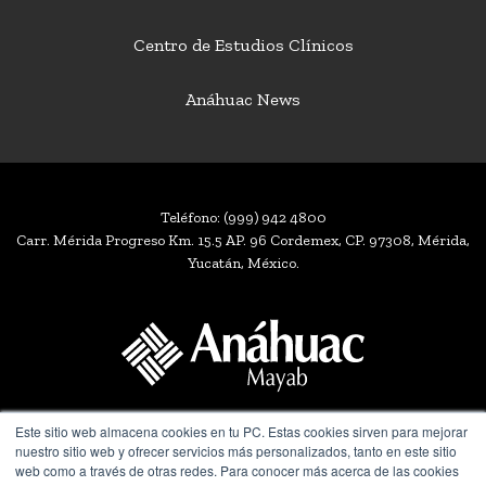
Centro de Estudios Clínicos
Anáhuac News
Teléfono:
(999) 942 4800
Carr. Mérida Progreso Km. 15.5 AP. 96 Cordemex, CP. 97308, Mérida,
Yucatán, México.
Este sitio web almacena cookies en tu PC. Estas cookies sirven para mejorar
Miembro de
nuestro sitio web y ofrecer servicios más personalizados, tanto en este sitio
web como a través de otras redes. Para conocer más acerca de las cookies