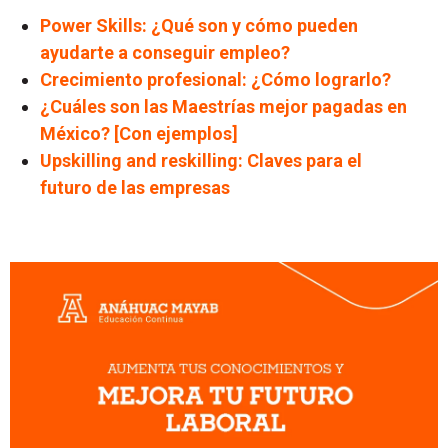
Power Skills: ¿Qué son y cómo pueden
ayudarte a conseguir empleo?
Crecimiento profesional: ¿Cómo lograrlo?
¿Cuáles son las Maestrías mejor pagadas en
México? [Con ejemplos]
Upskilling and reskilling: Claves para el
futuro de las empresas