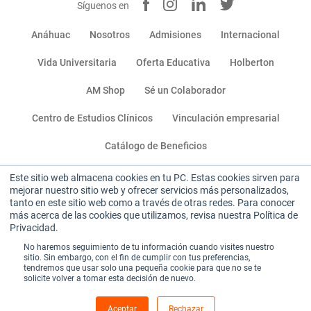
Síguenos en
Anáhuac
Nosotros
Admisiones
Internacional
Vida Universitaria
Oferta Educativa
Holberton
AM Shop
Sé un Colaborador
Centro de Estudios Clínicos
Vinculación empresarial
Catálogo de Beneficios
Este sitio web almacena cookies en tu PC. Estas cookies sirven para
Miembro de:
mejorar nuestro sitio web y ofrecer servicios más personalizados,
tanto en este sitio web como a través de otras redes. Para conocer
más acerca de las cookies que utilizamos, revisa nuestra Política de
Privacidad.
No haremos seguimiento de tu información cuando visites nuestro
sitio. Sin embargo, con el fin de cumplir con tus preferencias,
tendremos que usar solo una pequeña cookie para que no se te
Sitio institucional
|
Aviso de privacidad
|
solicite volver a tomar esta decisión de nuevo.
Términos y condiciones de uso
Aceptar
Rechazar