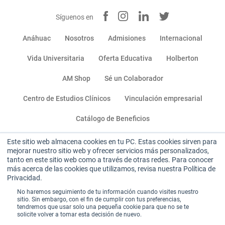
Síguenos en
Anáhuac
Nosotros
Admisiones
Internacional
Vida Universitaria
Oferta Educativa
Holberton
AM Shop
Sé un Colaborador
Centro de Estudios Clínicos
Vinculación empresarial
Catálogo de Beneficios
Este sitio web almacena cookies en tu PC. Estas cookies sirven para
Miembro de:
mejorar nuestro sitio web y ofrecer servicios más personalizados,
tanto en este sitio web como a través de otras redes. Para conocer
más acerca de las cookies que utilizamos, revisa nuestra Política de
Privacidad.
No haremos seguimiento de tu información cuando visites nuestro
sitio. Sin embargo, con el fin de cumplir con tus preferencias,
tendremos que usar solo una pequeña cookie para que no se te
Sitio institucional
|
Aviso de privacidad
|
solicite volver a tomar esta decisión de nuevo.