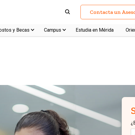
Contacta un Ases
ostos y Becas
Campus
Estudia en Mérida
Orie
Plan de estudios
Intercambios
Pregunt
¿