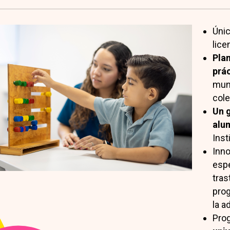
Únic
lice
Plan
prác
mund
cole
Un 
alu
Inst
Inno
espe
tras
prog
la a
Pro