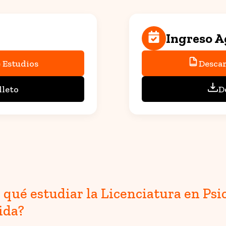
Ingreso A
 Estudios
Descar
lleto
D
 qué estudiar la Licenciatura en P
ida?