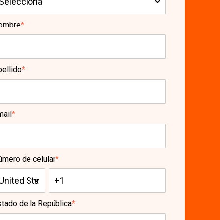
ombre
*
pellido
*
mail
*
úmero de celular
*
stado de la República
*