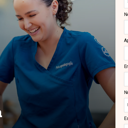
N
A
E
N
n
E