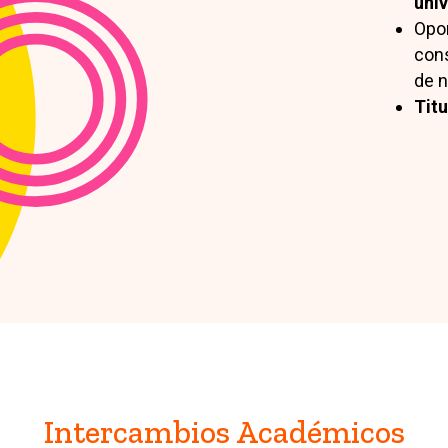
univ
Opor
cons
de n
Tit
Intercambios Académicos