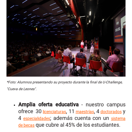
*Foto: Alumnos presentando su proyecto durante la final de U-Challenge,
"Cueva de Leones".
Amplia oferta educativa
- nuestro campus
ofrece
30
, 11
, 4
y
licenciaturas
maestrías
doctorados
4
; además cuenta con un
especialidades
sistema
que cubre al 45% de los estudiantes.
de becas