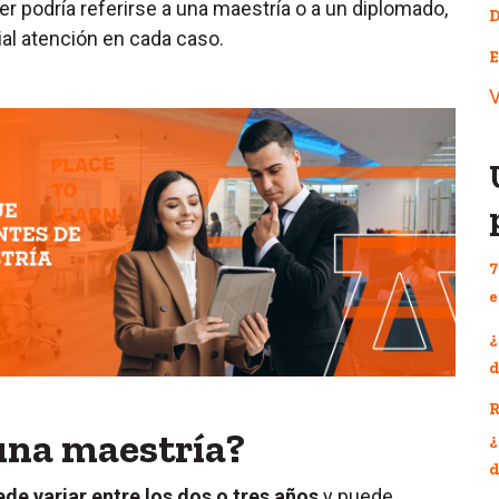
r podría referirse a una maestría o a un diplomado,
D
ial atención en cada caso.
E
V
7
e
¿
d
R
una maestría?
¿
d
e variar entre los dos o tres años
y puede