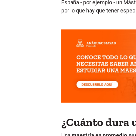
España - por ejemplo - un Máste
por lo que hay que tener espec
¿Cuánto dura 
Una
maestría en promedio pued