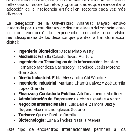
reflexionaron sobre los retos y oportunidades que representa la
adopción de la inteligencia artificial en sectores cada vez más
diversos.
La delegación de la Universidad Anáhuac Mayab estuvo
integrada por 13 estudiantes de distintas áreas del conocimiento,
lo que enriqueció la experiencia mediante una visión
multidisciplinaria de los desafíos que plantea la transformación
digital:
Ingeniería Biomédica:
Óscar Pinto Watty
Medicina:
Estrella Celeste Rivera Ventura
Ingeniería en Tecnologías de la Información:
Jonatan
Fernando Mendoza Carrasco y Francisco Jesús Moreno
Granados
Diseño Industrial:
Frida Alessandra Chi Sánchez
Ingeniería Industrial:
Mariana Chamú Gálvez y Zoé Camila
López Granda
Finanzas y Contaduría Pública:
Adrián Jiménez Martínez
Administración de Empresas:
Esteban Espadas Álvarez
Negocios Internacionales:
Luis Daniel Zamora Diaz y
Rogerio Maximiliano Iglesias Sedano
Turismo:
Quiroz Castillo Camila
Biotecnología:
Luna Sánchez Natalia Atenea
Este tipo de encuentros internacionales permiten a los