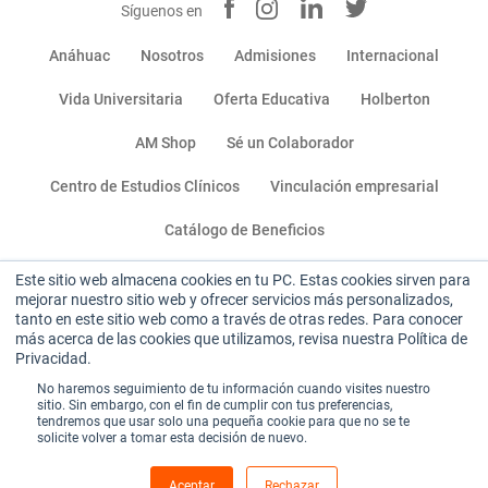
Síguenos en
Anáhuac
Nosotros
Admisiones
Internacional
Vida Universitaria
Oferta Educativa
Holberton
AM Shop
Sé un Colaborador
Centro de Estudios Clínicos
Vinculación empresarial
Catálogo de Beneficios
Este sitio web almacena cookies en tu PC. Estas cookies sirven para
Miembro de:
mejorar nuestro sitio web y ofrecer servicios más personalizados,
tanto en este sitio web como a través de otras redes. Para conocer
más acerca de las cookies que utilizamos, revisa nuestra Política de
Privacidad.
No haremos seguimiento de tu información cuando visites nuestro
sitio. Sin embargo, con el fin de cumplir con tus preferencias,
tendremos que usar solo una pequeña cookie para que no se te
solicite volver a tomar esta decisión de nuevo.
Sitio institucional
|
Aviso de privacidad
|
Términos y condiciones de uso
Aceptar
Rechazar