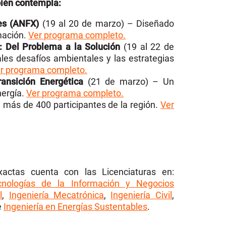
bién contempla:
es (ANFX)
(19 al 20 de marzo) – Diseñado
mación.
Ver programa completo.
: Del Problema a la Solución
(19 al 22 de
ales desafíos ambientales y las estrategias
r programa completo.
ansición Energética
(21 de marzo) – Un
nergía.
Ver programa completo.
 más de 400 participantes de la región.
Ver
xactas cuenta con las Licenciaturas en:
cnologías de la Información y Negocios
l
,
Ingeniería Mecatrónica
,
Ingeniería Civil
,
e
Ingeniería en Energías Sustentables
.