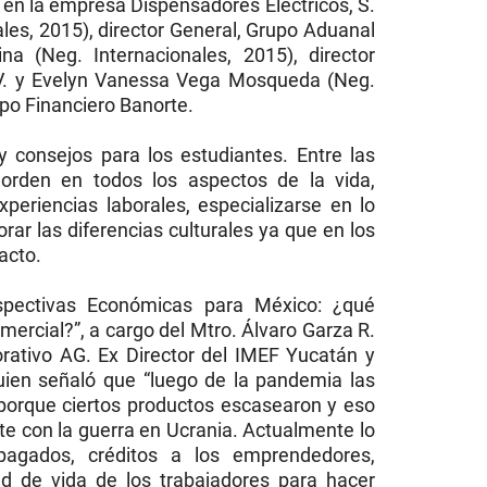
 en la empresa Dispensadores Eléctricos, S.
ales, 2015), director General, Grupo Aduanal
a (Neg. Internacionales, 2015), director
.V. y Evelyn Vanessa Vega Mosqueda (Neg.
upo Financiero Banorte.
 consejos para los estudiantes. Entre las
orden en todos los aspectos de la vida,
xperiencias laborales, especializarse en lo
ar las diferencias culturales ya que en los
acto.
rspectivas Económicas para México: ¿qué
mercial?”, a cargo del Mtro. Álvaro Garza R.
orativo AG. Ex Director del IMEF Yucatán y
en señaló que “luego de la pandemia las
porque ciertos productos escasearon y eso
e con la guerra en Ucrania. Actualmente lo
agados, créditos a los emprendedores,
ad de vida de los trabajadores para hacer