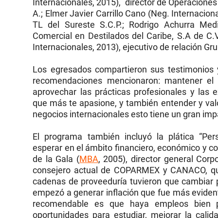
Internacionales, 2015), director de Operaciones
A.; Elmer Javier Carrillo Cano (Neg. Internacion
TL del Sureste S.C.P.; Rodrigo Achurra Medin
Comercial en Destilados del Caribe, S.A de C
Internacionales, 2013), ejecutivo de relación Gr
Los egresados compartieron sus testimonios y
recomendaciones mencionaron: mantener el 
aprovechar las prácticas profesionales y las e
que más te apasione, y también entender y valor
negocios internacionales esto tiene un gran imp
El programa también incluyó la plática “Pe
esperar en el ámbito financiero, económico y co
de la Gala
(
MBA
, 2005)
, director general Corp
consejero actual de COPARMEX y CANACO, qui
cadenas de proveeduría tuvieron que cambiar 
empezó a generar inflación que fue más evident
recomendable es que haya empleos bien p
oportunidades para estudiar, mejorar la calid