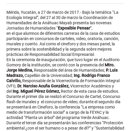
Mérida, Yucatán, a 27 de marzo de 2017.- Bajo la temática “La
Ecología Integral”, del 27 al 30 de marzo la Coordinación de
Humanidades de la Anáhuac Mayab presenta las novenas
Jornadas de Humanidades “
Exposible Pensar
”,
en el que alumnos de diferentes carreras de la casa de estudios
participarán en concursos de carteles, video, oratoria, canción,
murales y cuento. Así como el cineforo y dos mesas panel, la
primera sobre la sostenibilidad y la segunda sobre mejores
prácticas de Responsabilidad Social Empresarial.
En la ceremonia de inauguración, que tuvo lugar en el Auditorio
Gomory de la institución, se contó con la presencia del
Mtro.
Jorge Medina,
Responsable del área de Humanidades;
P. Luis
Madrazo,
Capellán de la Universidad;
Ing. Rodrigo Franco
Calvillo,
Responsable de la Vicerrectoría de Formación Integral
(VFI);
Dr. Narciso Acuña González,
Vicerrector Académico y
del
Ing. Miguel Pérez Gómez,
Rector de esta casa de estudios.
Durante el primer día se realizó el Concurso de Cartel, Concurso
flash de murales y el concurso de video; durante el segundo día
se presentará en Cineforo, la conferencia “La empresa como
medio de transformación social” a cargo de la FEYAC y la
actividad “Planta un árbol” del programa Verde Anáhuac.
Durante el tercer día se presentarán las conferencias “Protección
ambiental ¿con el ser humano o a pesar de él?” y “Sustentabilidad