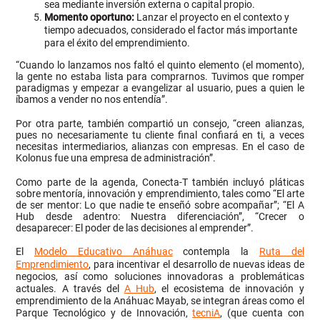
sea mediante inversión externa o capital propio.
Momento oportuno:
Lanzar el proyecto en el contexto y
tiempo adecuados, considerado el factor más importante
para el éxito del emprendimiento.
“Cuando lo lanzamos nos faltó el quinto elemento (el momento),
la gente no estaba lista para comprarnos. Tuvimos que romper
paradigmas y empezar a evangelizar al usuario, pues a quien le
íbamos a vender no nos entendía”.
Por otra parte, también compartió un consejo, “creen alianzas,
pues no necesariamente tu cliente final confiará en ti, a veces
necesitas intermediarios, alianzas con empresas. En el caso de
Kolonus fue una empresa de administración”.
Como parte de la agenda, Conecta-T también incluyó pláticas
sobre mentoría, innovación y emprendimiento, tales como “El arte
de ser mentor: Lo que nadie te enseñó sobre acompañar”; “El A
Hub desde adentro: Nuestra diferenciación”, “Crecer o
desaparecer: El poder de las decisiones al emprender”.
El
Modelo Educativo Anáhuac
contempla la
Ruta del
Emprendimiento
, para incentivar el desarrollo de nuevas ideas de
negocios, así como soluciones innovadoras a problemáticas
actuales. A través del
A Hub
, el ecosistema de innovación y
emprendimiento de la Anáhuac Mayab, se integran áreas como el
Parque Tecnológico y de Innovación,
tecniA
, (que cuenta con