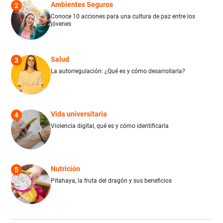
Ambientes Seguros
2
Conoce 10 acciones para una cultura de paz entre los
jóvenes
Salud
3
La autorregulación: ¿Qué es y cómo desarrollarla?
Vida universitaria
4
Violencia digital, qué es y cómo identificarla
Nutrición
5
Pitahaya, la fruta del dragón y sus beneficios