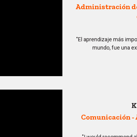
Administración de
"El aprendizaje más impo
mundo, fue una exp
K
Comunicación - 
"I would recommend all