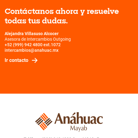
Contáctanos ahora y resuelve
todas tus dudas.
Alejandra Villasuso Alcocer
Asesora de Intercambios Outgoing
+52 (999) 942 4800 ext.1072
intercambios@anahuac.mx
Ir contacto