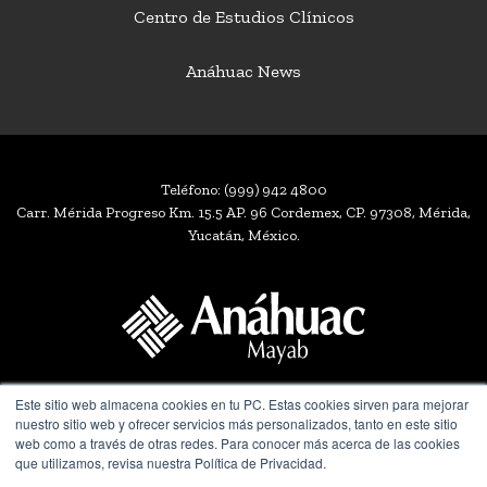
Centro de Estudios Clínicos
Anáhuac News
Teléfono:
(999) 942 4800
Carr. Mérida Progreso Km. 15.5 AP. 96 Cordemex, CP. 97308, Mérida,
Yucatán, México.
Este sitio web almacena cookies en tu PC. Estas cookies sirven para mejorar
Miembro de
nuestro sitio web y ofrecer servicios más personalizados, tanto en este sitio
web como a través de otras redes. Para conocer más acerca de las cookies
que utilizamos, revisa nuestra Política de Privacidad.