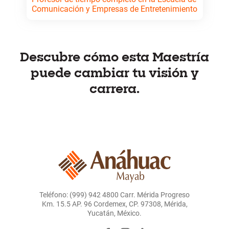
Comunicación y Empresas de Entretenimiento
Doctorando en Ciencias de la Educación, con más de
20 años de experiencia docente. Experto en
formación de profesores, diseño académico y
pedagogías activas. Ha liderado proyectos
Descubre cómo esta Maestría
editoriales y de investigación educativa, y ha
puede cambiar tu visión y
capacitado a docentes y empresas en procesos de
enseñanza innovadores.
carrera.
Teléfono: (999) 942 4800 Carr. Mérida Progreso
Km. 15.5 AP. 96 Cordemex, CP. 97308, Mérida,
Yucatán, México.