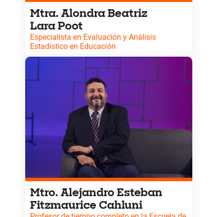
Mtra. Alondra Beatriz
Lara Poot
Especialista en Evaluación y Análisis
Estadístico en Educación
Especialista en análisis de datos, diseño de pruebas
estandarizadas y medición educativa, con dominio
de herramientas y software estadístico. Ha
contribuido a la optimización de procesos
evaluativos en instituciones académicas,
destacando por su enfoque técnico y aplicado en la
mejora de sistemas de evaluación.
Mtro. Alejandro Esteban
Fitzmaurice Cahluni
Profesor de tiempo completo en la Escuela de