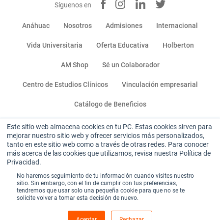
Síguenos en
Anáhuac
Nosotros
Admisiones
Internacional
Vida Universitaria
Oferta Educativa
Holberton
AM Shop
Sé un Colaborador
Centro de Estudios Clínicos
Vinculación empresarial
Catálogo de Beneficios
Este sitio web almacena cookies en tu PC. Estas cookies sirven para
Miembro de:
mejorar nuestro sitio web y ofrecer servicios más personalizados,
tanto en este sitio web como a través de otras redes. Para conocer
más acerca de las cookies que utilizamos, revisa nuestra Política de
Privacidad.
No haremos seguimiento de tu información cuando visites nuestro
sitio. Sin embargo, con el fin de cumplir con tus preferencias,
tendremos que usar solo una pequeña cookie para que no se te
Sitio institucional
|
Aviso de privacidad
|
solicite volver a tomar esta decisión de nuevo.
Términos y condiciones de uso
Aceptar
Rechazar