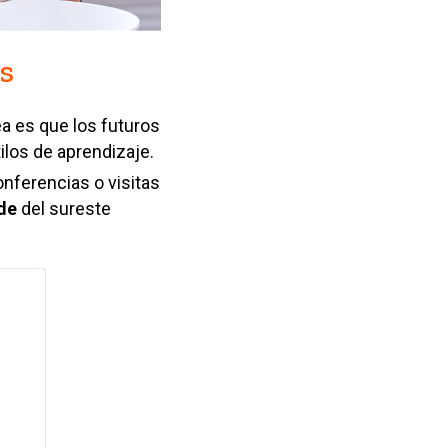
as
dea es que los futuros
los de aprendizaje.
onferencias o visitas
de
del sureste