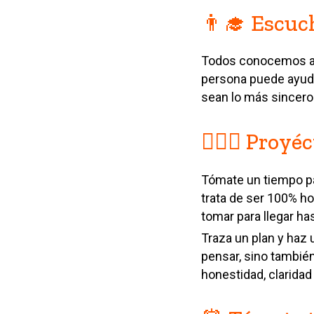
👨‍🎓 Escuc
Todos conocemos a a
persona puede ayud
sean lo más sinceros
💆🏽‍♂️ Proy
Tómate un tiempo pa
trata de ser 100% 
tomar para llegar ha
Traza un plan y haz 
pensar, sino también
honestidad, claridad