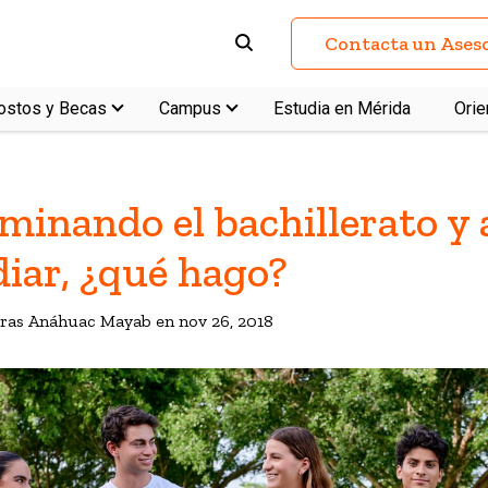
Contacta un Ases
ostos y Becas
Campus
Estudia en Mérida
Orie
minando el bachillerato y 
iar, ¿qué hago?
turas Anáhuac Mayab en
nov 26, 2018