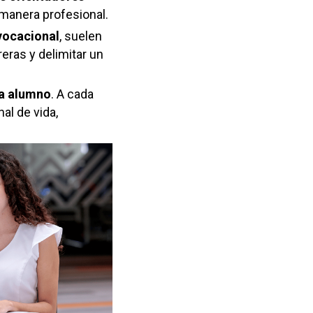
manera profesional.
vocacional
, suelen
reras y delimitar un
a alumno
. A cada
nal de vida
,