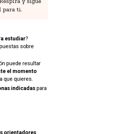
Respira y sigue
 para ti.
ra estudiar
?
espuestas sobre
ón puede resultar
iste el momento
a que quieres.
onas indicadas
para
s orientadores