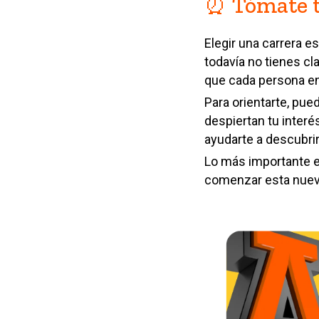
⏰ Tómate t
Elegir una carrera e
todavía no tienes cl
que cada persona en
Para orientarte, pue
despiertan tu interé
ayudarte a descubrir
Lo más importante e
comenzar esta nuev