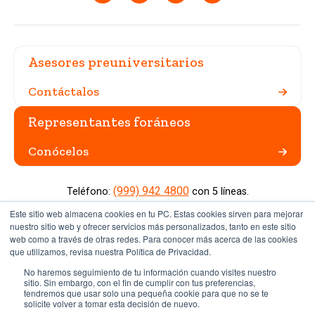
Asesores preuniversitarios
Contáctalos
Representantes foráneos
Conócelos
(999) 942 4800
Teléfono:
con 5 líneas.
Carretera Mérida Progreso Km. 15.5 AP. 96 Cordemex. Mérida,
Este sitio web almacena cookies en tu PC. Estas cookies sirven para mejorar
Yucatán, México. CP. 97308.
nuestro sitio web y ofrecer servicios más personalizados, tanto en este sitio
web como a través de otras redes. Para conocer más acerca de las cookies
que utilizamos, revisa nuestra Política de Privacidad.
Miembro de EDX
No haremos seguimiento de tu información cuando visites nuestro
Sitio institucional
sitio. Sin embargo, con el fin de cumplir con tus preferencias,
tendremos que usar solo una pequeña cookie para que no se te
Aviso de privacidad
solicite volver a tomar esta decisión de nuevo.
Términos y condiciones de uso