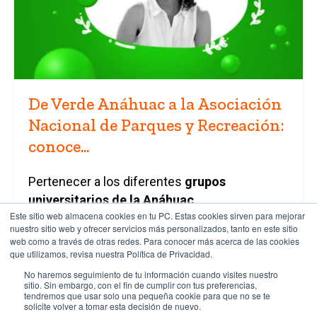
De Verde Anáhuac a la Asociación
Nacional de Parques y Recreación:
conoce...
Pertenecer a los diferentes
grupos
universitarios de la Anáhuac
Este sitio web almacena cookies en tu PC. Estas cookies sirven para mejorar
Mayab
representa grandes oportunidades
nuestro sitio web y ofrecer servicios más personalizados, tanto en este sitio
para el futuro profesional de los alumnos.
web como a través de otras redes. Para conocer más acerca de las cookies
que utilizamos, revisa nuestra Política de Privacidad.
Leer más »
No haremos seguimiento de tu información cuando visites nuestro
sitio. Sin embargo, con el fin de cumplir con tus preferencias,
tendremos que usar solo una pequeña cookie para que no se te
solicite volver a tomar esta decisión de nuevo.