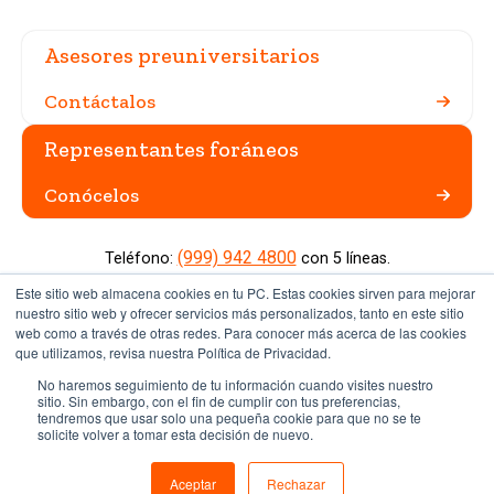
Asesores preuniversitarios
Contáctalos
Representantes foráneos
Conócelos
(999) 942 4800
Teléfono:
con 5 líneas.
Carretera Mérida Progreso Km. 15.5 AP. 96 Cordemex. Mérida,
Este sitio web almacena cookies en tu PC. Estas cookies sirven para mejorar
Yucatán, México. CP. 97308.
nuestro sitio web y ofrecer servicios más personalizados, tanto en este sitio
web como a través de otras redes. Para conocer más acerca de las cookies
que utilizamos, revisa nuestra Política de Privacidad.
Miembro de EDX
No haremos seguimiento de tu información cuando visites nuestro
Sitio institucional
sitio. Sin embargo, con el fin de cumplir con tus preferencias,
tendremos que usar solo una pequeña cookie para que no se te
Aviso de privacidad
solicite volver a tomar esta decisión de nuevo.
Términos y condiciones de uso
Aceptar
Rechazar