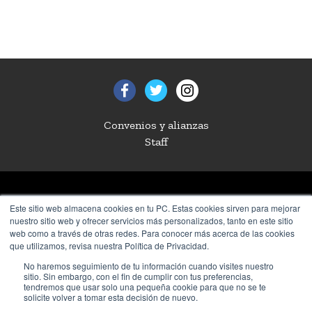
Convenios y alianzas
Staff
Teléfono:
(999) 942 4800
con 5 líneas
Este sitio web almacena cookies en tu PC. Estas cookies sirven para mejorar
nuestro sitio web y ofrecer servicios más personalizados, tanto en este sitio
Carr. Mérida Progreso Km. 15.5, CP. 97310, Mérida, Yucatán, México.
web como a través de otras redes. Para conocer más acerca de las cookies
que utilizamos, revisa nuestra Política de Privacidad.
No haremos seguimiento de tu información cuando visites nuestro
sitio. Sin embargo, con el fin de cumplir con tus preferencias,
tendremos que usar solo una pequeña cookie para que no se te
solicite volver a tomar esta decisión de nuevo.