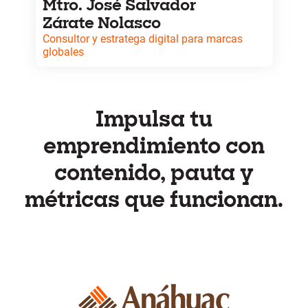
Mtro. José Salvador
Zárate Nolasco
Consultor y estratega digital para marcas
globales
Estratega digital con experiencia en Microsoft,
KPMG, Inmuebles24 y CHUBB. Especialista en
tecnologías emergentes y marketing basado en
datos. Ha participado en aceleradoras como 500
Impulsa tu
Startups y Parallel 18, y cuenta con reconocimientos
internacionales por campañas de desempeño,
emprendimiento con
crecimiento y posicionamiento.
contenido, pauta y
métricas que funcionan.