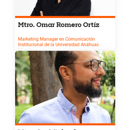
Mtro. Omar Romero Ortíz
Marketing Manager en Comunicación
Institucional de la Universidad Anáhuac
Mayab
Licenciado en Mercadotecnia y Maestro en
Relaciones Públicas y Publicidad. Es instructor
certificado en Lego® Serious Play® y posee
certificaciones en HubSpot, Google y Shopify.
Combina su labor institucional con consultoría
independiente y la cofundación de proyectos de
emprendimiento y marketing.