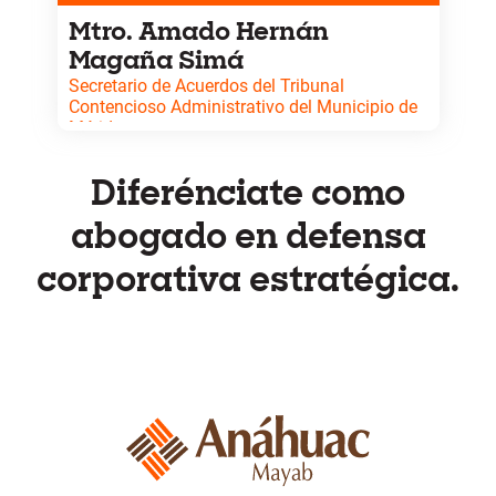
Mtro. Amado Hernán
Magaña Simá
Secretario de Acuerdos del Tribunal
Contencioso Administrativo del Municipio de
Mérida.
Maestro en Derecho con especialización en
constitucional, administrativo y amparo.
Experto en litigio contencioso y defensa
Diferénciate como
administrativa.
abogado en defensa
corporativa estratégica.