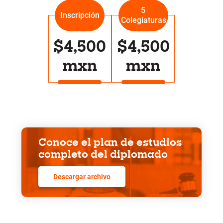
5
Inscripción
Colegiaturas
$4,500
$4,500
mxn
mxn
Conoce el plan de estudios
completo del diplomado
Descargar archivo