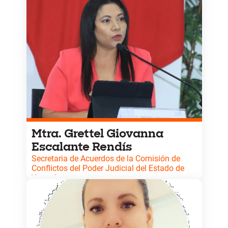
Justicia Penal Acusatorio y Litigación Oral. Cuenta
con experiencia en tribunales, combate a la
corrupción y criminal compliance, además de
trayectoria docente en educación superior.
Mtra. Grettel Giovanna
Escalante Rendís
Secretaria de Acuerdos de la Comisión de
Conflictos del Poder Judicial del Estado de
Yucatán.
Maestra en Derecho Procesal Laboral y conciliadora
certificada en materia laboral. Especialista en
justicia laboral y resolución de conflictos.