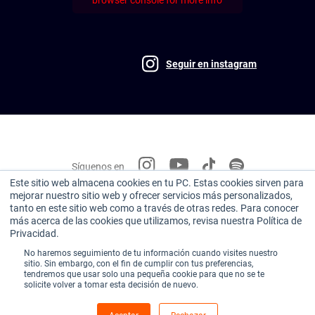
browser console for more info
Seguir en instagram
Síguenos en
Este sitio web almacena cookies en tu PC. Estas cookies sirven para
mejorar nuestro sitio web y ofrecer servicios más personalizados,
Miembro de:
tanto en este sitio web como a través de otras redes. Para conocer
más acerca de las cookies que utilizamos, revisa nuestra Política de
Privacidad.
No haremos seguimiento de tu información cuando visites nuestro
sitio. Sin embargo, con el fin de cumplir con tus preferencias,
tendremos que usar solo una pequeña cookie para que no se te
solicite volver a tomar esta decisión de nuevo.
Sitio institucional
|
Aviso de privacidad
|
Términos y condiciones de uso