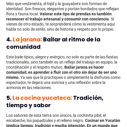
Más que vestimenta, el hipil y la guayabera son formas de
identidad. Son frescos, elegantes y portan bordados que reflejan
flora y fauna local.
Valorar este tipo de prendas es también
reconocer el trabajo artesanal y consumir con conciencia
. Si
vienes de otro estado, te sorprenderá cómo la vestimenta aquí
habla no solo de estilo, sino de historia y respeto por lo propio.
4.
La jarana:
Bailar al ritmo de la
comunidad
Este baile típico, alegre y enérgico, no solo es parte de las fiestas
tradicionales, sino también es un reflejo del trabajo en equipo, la
coordinación y el respeto mutuo.
Bailar jarana es hacer
comunidad, es aprender a fluir con el otro sin dejar de ser uno
mismo.
Ya sea que la practiques o simplemente la disfrutes como
espectador, te dejará una sonrisa y una reflexión sobre la
armonía en las relaciones.
5.
La cocina yucateca:
Tradición,
tiempo y sabor
Los sabores de esta tierra son únicos, la cochinita pibil, el
escabeche, los papadzules y el relleno negro.
Cocinar en Yucatán
implica tiempo, tradición y mucha intención. En un mundo que