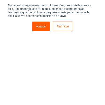
Deporte universitario: Una
No haremos seguimiento de tu información cuando visites nuestro
inversión con grandes beneficios
sitio. Sin embargo, con el fin de cumplir con tus preferencias,
tendremos que usar solo una pequeña cookie para que no se te
solicite volver a tomar esta decisión de nuevo.
El deporte y los estudios, una combinación
Aceptar
Rechazar
con
grandes beneficios
para cualquier
estudiante. Practicar un deporte
fortalece la
capacidad de atención
,...
Leer más »