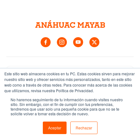
Asesores preuniversitarios
Este sitio web almacena cookies en tu PC. Estas cookies sirven para mejorar
nuestro sitio web y ofrecer servicios más personalizados, tanto en este sitio
web como a través de otras redes. Para conocer más acerca de las cookies
Contáctalos
que utilizamos, revisa nuestra Política de Privacidad.
Representantes foráneos
No haremos seguimiento de tu información cuando visites nuestro
sitio. Sin embargo, con el fin de cumplir con tus preferencias,
tendremos que usar solo una pequeña cookie para que no se te
Conócelos
solicite volver a tomar esta decisión de nuevo.
Aceptar
Rechazar
(999) 942 4800
Teléfono:
con 5 líneas.
Carretera Mérida Progreso Km. 15.5 AP. 96 Cordemex. Mérida,