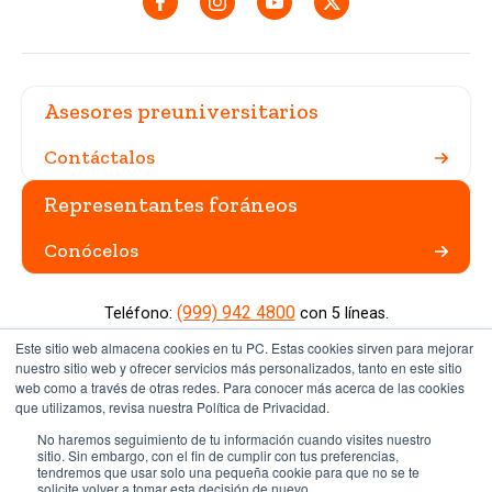
Asesores preuniversitarios
Contáctalos
Representantes foráneos
Conócelos
(999) 942 4800
Teléfono:
con 5 líneas.
Carretera Mérida Progreso Km. 15.5 AP. 96 Cordemex. Mérida,
Este sitio web almacena cookies en tu PC. Estas cookies sirven para mejorar
Yucatán, México. CP. 97308.
nuestro sitio web y ofrecer servicios más personalizados, tanto en este sitio
web como a través de otras redes. Para conocer más acerca de las cookies
que utilizamos, revisa nuestra Política de Privacidad.
Miembro de EDX
No haremos seguimiento de tu información cuando visites nuestro
Sitio institucional
sitio. Sin embargo, con el fin de cumplir con tus preferencias,
tendremos que usar solo una pequeña cookie para que no se te
Aviso de privacidad
solicite volver a tomar esta decisión de nuevo.