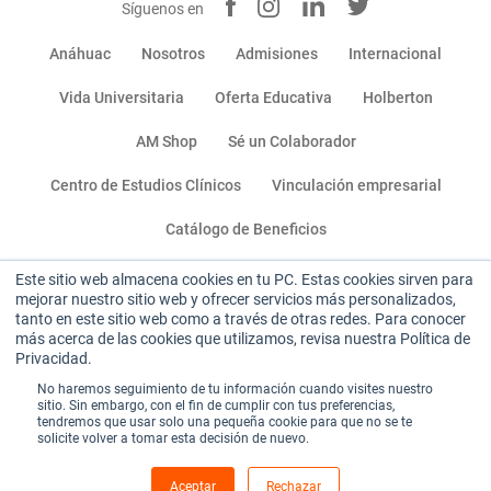
Síguenos en
Anáhuac
Nosotros
Admisiones
Internacional
Vida Universitaria
Oferta Educativa
Holberton
AM Shop
Sé un Colaborador
Centro de Estudios Clínicos
Vinculación empresarial
Catálogo de Beneficios
Este sitio web almacena cookies en tu PC. Estas cookies sirven para
Miembro de:
mejorar nuestro sitio web y ofrecer servicios más personalizados,
tanto en este sitio web como a través de otras redes. Para conocer
más acerca de las cookies que utilizamos, revisa nuestra Política de
Privacidad.
No haremos seguimiento de tu información cuando visites nuestro
sitio. Sin embargo, con el fin de cumplir con tus preferencias,
tendremos que usar solo una pequeña cookie para que no se te
solicite volver a tomar esta decisión de nuevo.
Sitio institucional
|
Aviso de privacidad
|
Términos y condiciones de uso
Aceptar
Rechazar