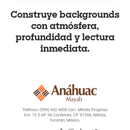
Maestro en Concept Art y Storyboard por Coco
School México; con más de siete años en la industria
audiovisual, experiencia en diseño de fondos,
Construye backgrounds
personajes y dirección estética, y trayectoria
docente con enfoque práctico y profesional.
con atmósfera,
profundidad y lectura
inmediata.
Teléfono: (999) 942 4800 Carr. Mérida Progreso
Km. 15.5 AP. 96 Cordemex, CP. 97308, Mérida,
Yucatán, México.