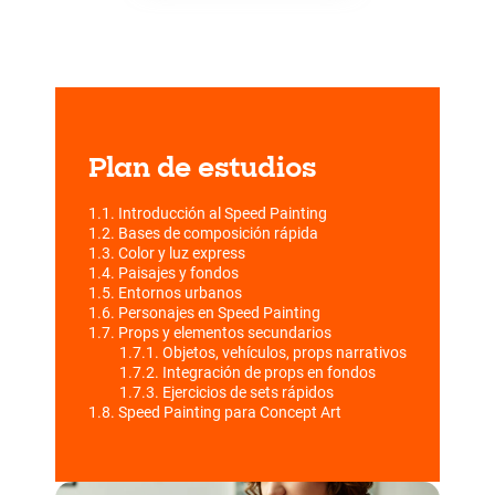
Plan de estudios
1.1. Introducción al Speed Painting
1.2. Bases de composición rápida
1.3. Color y luz express
1.4. Paisajes y fondos
1.5. Entornos urbanos
1.6. Personajes en Speed Painting
1.7. Props y elementos secundarios
1.7.1. Objetos, vehículos, props narrativos
1.7.2. Integración de props en fondos
1.7.3. Ejercicios de sets rápidos
1.8. Speed Painting para Concept Art