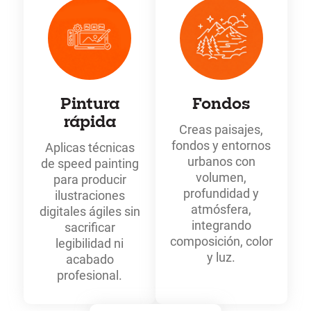
Pintura
Fondos
rápida
Creas paisajes,
fondos y entornos
Aplicas técnicas
urbanos con
de speed painting
volumen,
para producir
profundidad y
ilustraciones
atmósfera,
digitales ágiles sin
integrando
sacrificar
composición, color
legibilidad ni
y luz.
acabado
profesional.