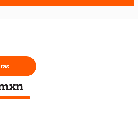
uras
 mxn