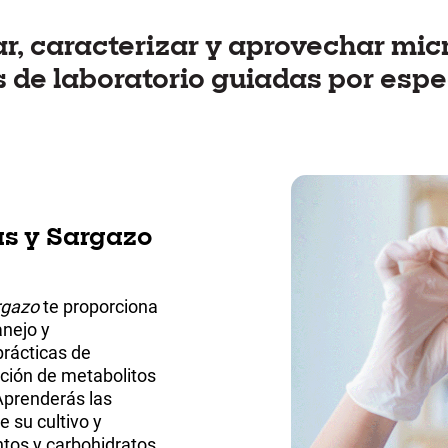
ar, caracterizar y aprovechar mi
 de laboratorio guiadas por espe
as y Sargazo
rgazo
te proporciona
anejo y
rácticas de
acción de metabolitos
Aprenderás las
 su cultivo y
ntos y carbohidratos