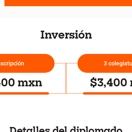
Inversión
nscripción
3 colegiat
400 mxn
$3,400
Detalles del diplomado