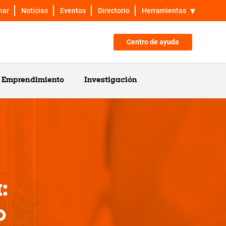
nar
Noticias
Eventos
Directorio
Herramientas
Centro de ayuda
Emprendimiento
Investigación
:
o