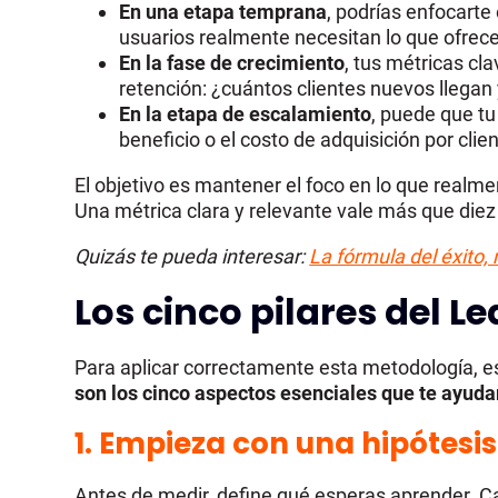
En una etapa temprana
, podrías enfocarte
usuarios realmente necesitan lo que ofrec
En la fase de crecimiento
, tus métricas cl
retención: ¿cuántos clientes nuevos llega
En la etapa de escalamiento
, puede que tu
beneficio o el costo de adquisición por clien
El objetivo es mantener el foco en lo que realm
Una métrica clara y relevante vale más que diez
Quizás te pueda interesar:
La fórmula del éxito
Los cinco pilares del L
Para aplicar correctamente esta metodología, es
son los cinco aspectos esenciales que te ayuda
1. Empieza con una hipótesis
Antes de medir, define qué esperas aprender. C