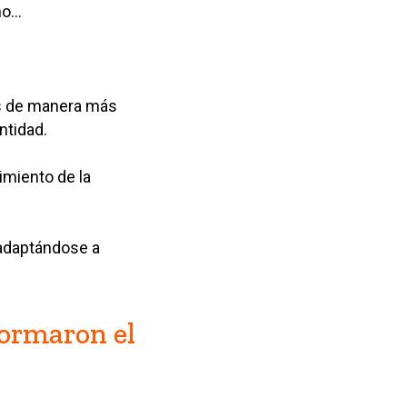
ño…
os de manera más
ntidad.
imiento de la
 adaptándose a
formaron el