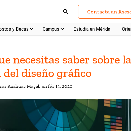
Contacta un Ases
ostos y Becas
Campus
Estudia en Mérida
Orie
ue necesitas saber sobre l
 del diseño gráfico
turas Anáhuac Mayab en
feb 14, 2020