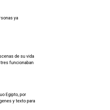
ersonas ya
escenas de su vida
estres funcionaban
guo Egipto, por
genes y texto para