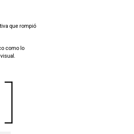
ativa que rompió
co como lo
visual.