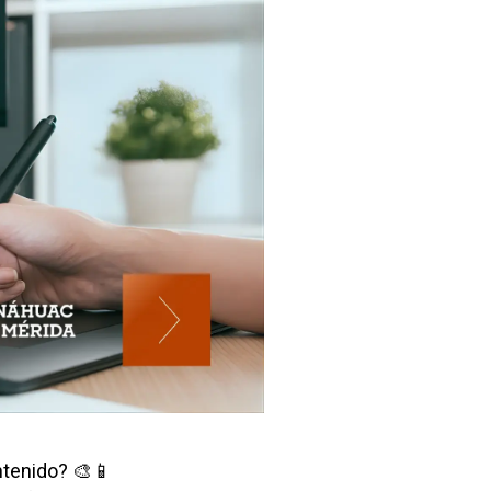
ntenido? 🎨📱