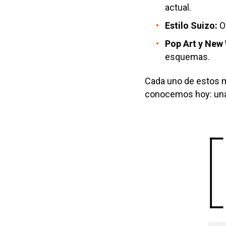
actual.
E
stilo Suizo:
O
P
op Art y New
esquemas.
Cada uno de estos m
conocemos hoy: una d