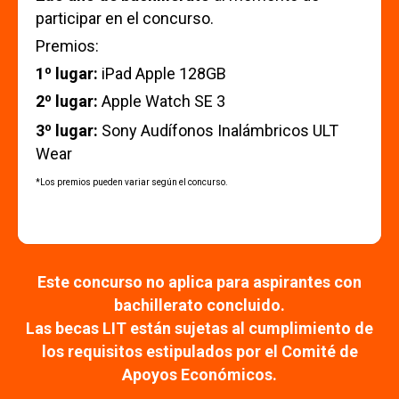
participar en el concurso.
Premios:
1º lugar:
iPad Apple 128GB
2º lugar:
Apple Watch SE 3
3º lugar:
Sony Audífonos Inalámbricos ULT
Wear
*Los premios pueden variar según el concurso.
Este concurso no aplica para aspirantes con
bachillerato concluido.
Las becas LIT están sujetas al cumplimiento de
los requisitos estipulados por el Comité de
Apoyos Económicos.