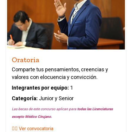
Oratoria
Comparte tus pensamientos, creencias y
valores con elocuencia y convicción.
Integrantes por equipo:
1
Categoría:
Junior y Senior
Las becas de este concurso aplican para
todas las
Licenciaturas
excepto Médico Cirujano.
👉🏼 Ver convocatoria