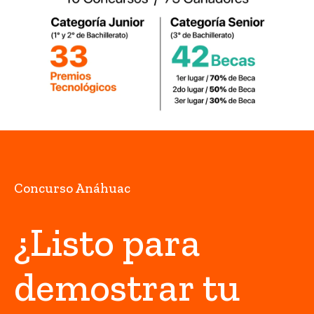
Concurso Anáhuac
¿Listo para
demostrar tu