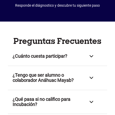
Responde el diágnostico y descubre tu siguiente paso
Preguntas Frecuentes
¿Cuánto cuesta participar?
¿Tengo que ser alumno o
Los programas de emprendimiento de la Universidad
colaborador Anáhuac Mayab?
Anáhuac Mayab, son gratuitos para la comunidad
Anáhuac. Para los aliados del ecosistema, contamos con
descuentos aplicables de acuerdo a la convocatoria.
¿Qué pasa si no califico para
No. A Hub está abierto a alumnos, egresados y
Incubación?
emprendedores externos. El diagnóstico determina tu
elegibilidad.