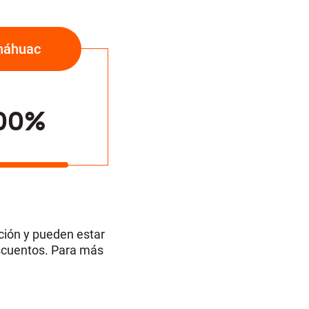
náhuac
00%
ación y pueden estar
escuentos. Para más