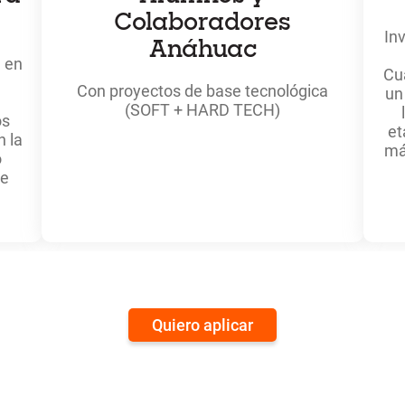
Colaboradores
In
Anáhuac
n en
Cu
Con proyectos de base tecnológica
un
(SOFT + HARD TECH)
os
et
n la
má
o
 e
Quiero aplicar