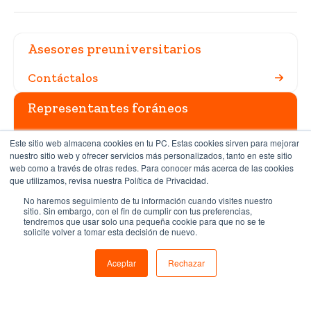
Asesores preuniversitarios
Contáctalos
Representantes foráneos
Conócelos
Este sitio web almacena cookies en tu PC. Estas cookies sirven para mejorar
nuestro sitio web y ofrecer servicios más personalizados, tanto en este sitio
web como a través de otras redes. Para conocer más acerca de las cookies
(999) 942 4800
Teléfono:
con 5 líneas.
que utilizamos, revisa nuestra Política de Privacidad.
Carretera Mérida Progreso Km. 15.5 AP. 96 Cordemex. Mérida,
No haremos seguimiento de tu información cuando visites nuestro
Yucatán, México. CP. 97308.
sitio. Sin embargo, con el fin de cumplir con tus preferencias,
tendremos que usar solo una pequeña cookie para que no se te
solicite volver a tomar esta decisión de nuevo.
Miembro de EDX
Sitio institucional
Aceptar
Rechazar
Aviso de privacidad
Términos y condiciones de uso