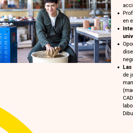
acci
Prof
en e
Int
uni
Opor
dise
nego
Las 
de j
manu
(mad
CAD 
labo
Dibu