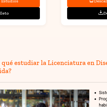
 Estudios
Descar
lleto
D
 qué estudiar la Licenciatura en Di
ida?
Sist
Prog
habi