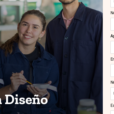
N
A
E
N
n Diseño
E