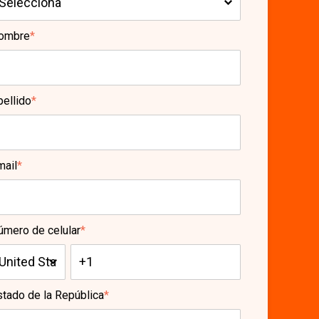
ombre
*
pellido
*
mail
*
úmero de celular
*
stado de la República
*