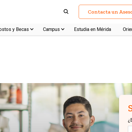
Contacta un Ases
ostos y Becas
Campus
Estudia en Mérida
Orie
Plan de estudios
Intercambios
Pregunt
¿