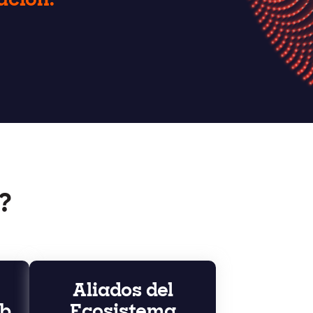
ación.
?
Aliados del
b
Ecosistema